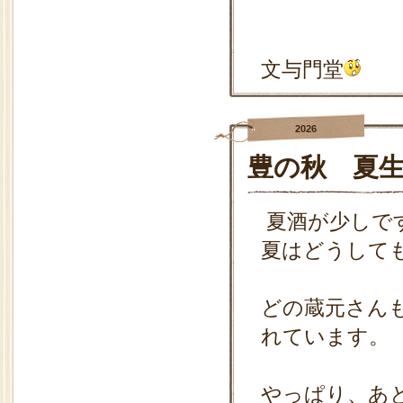
文与門堂
2026
豊の秋 夏
夏酒が少しで
夏はどうして
どの蔵元さん
れています。
やっぱり、あ