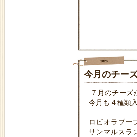
2026
今月のチー
７月のチーズ
今月も４種類
ロビオラブー
サンマルスラ