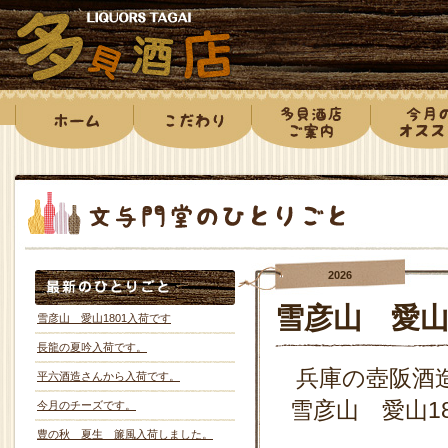
2026
雪彦山 愛山
雪彦山 愛山1801入荷です
長龍の夏吟入荷です。
兵庫の壺阪酒
平六酒造さんから入荷です。
雪彦山 愛山1
今月のチーズです。
豊の秋 夏生 簾風入荷しました。