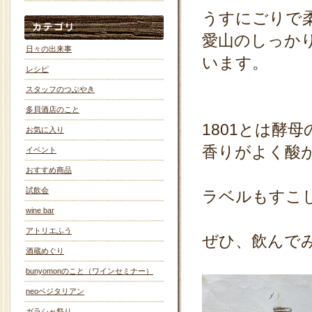
うすにごりで
愛山のしっか
日々の出来事
います。
レシピ
スタッフのつぶやき
多貝酒店のこと
1801とは酵
お気に入り
香りがよく酸
イベント
おすすめ商品
試飲会
ラベルもすこ
wine bar
アトリエふう
ぜひ、飲んで
酒蔵めぐり
bunyomonのこと（ワインセミナー）
neoベジタリアン
ガラシャ祭り