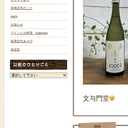
長岡京市のこと
party
お知らせ
ワインとお料理 katemao
長岡京竹あそび
未設定
文与門堂
2026