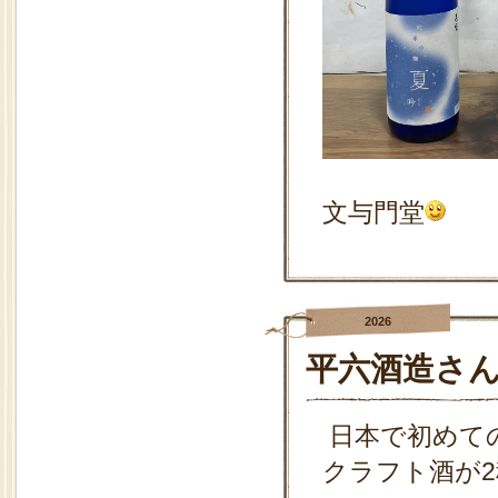
文与門堂
2026
平六酒造さ
日本で初めて
クラフト酒が