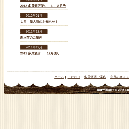
2012 多貝酒店便り １．２月号
2012年01月
１月 新入荷のお知らせ！
2011年12月
新入荷のご案内
2011年12月
2011 多貝酒店 12月便り
ホーム
|
こだわり
|
多貝酒店ご案内
|
今月のオスス