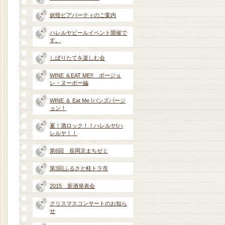
妖怪ビアパーティのご案内
ハレルヤビールイベント開催で
す。
しぼりたてを楽しむ会
WINE ＆EAT ME!! ボージョ
レ・ヌーボー編
WINE ＆ Eat Me !バンズバージ
ョン！
夏！酒ロック！！ハレルヤ!ハ
レルヤ！！
第6回 長岡京まちゼミ
第3回ふるさと軽トラ市
2015 新酒発表会
クリスマスコンサートのお知ら
せ