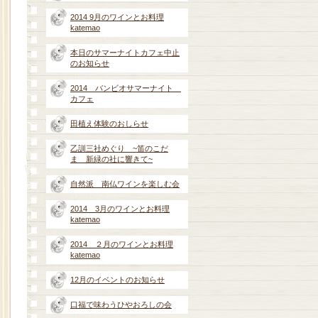
2014 9月のワインとお料理
katemao
本日のサマーナイトカフェ中止
のお知らせ
2014 バンビオサマーナイト
カフェ
田植え体験のおしらせ
乙訓三社めぐり ~笛のこだ
ま 新緑の社に響きて~
自然派 南仏ワインを楽しむ会
2014 3月のワインとお料理
katemao
2014 ２月のワインとお料理
katemao
12月のイベントのお知らせ
口福で味わうひやおろしの会