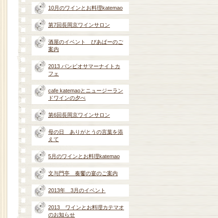
10月のワインとお料理katemao
第7回長岡京ワインサロン
酒屋のイベント びあぱーのご
案内
2013 バンビオサマーナイトカ
フェ
cafe katemaoとニュージーラン
ドワインの夕べ
第6回長岡京ワインサロン
母の日 ありがとうの言葉を添
えて
5月のワインとお料理katemao
文与門亭 奏饗の宴のご案内
2013年 3月のイベント
2013 ワインとお料理カテマオ
のお知らせ