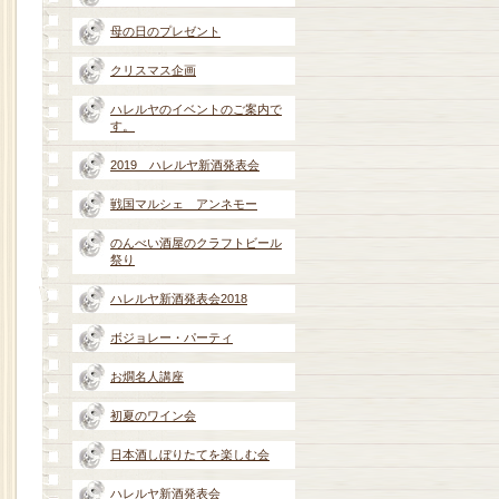
母の日のプレゼント
クリスマス企画
ハレルヤのイベントのご案内で
す。
2019 ハレルヤ新酒発表会
戦国マルシェ アンネモー
のんべい酒屋のクラフトビール
祭り
ハレルヤ新酒発表会2018
ボジョレー・パーティ
お燗名人講座
初夏のワイン会
日本酒しぼりたてを楽しむ会
ハレルヤ新酒発表会