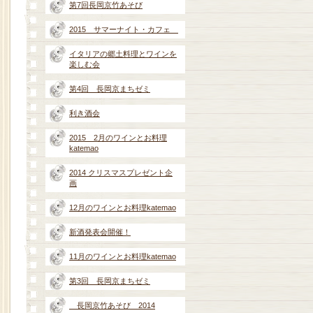
第7回長岡京竹あそび
2015 サマーナイト・カフェ
イタリアの郷土料理とワインを
楽しむ会
第4回 長岡京まちゼミ
利き酒会
2015 2月のワインとお料理
katemao
2014 クリスマスプレゼント企
画
12月のワインとお料理katemao
新酒発表会開催！
11月のワインとお料理katemao
第3回 長岡京まちゼミ
長岡京竹あそび 2014