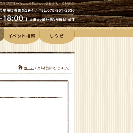
ワイン、オーガニック製品をご提案する、多貝酒店
ホーム
>
文与門堂のひとりごと
。