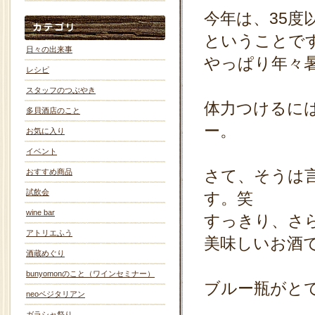
今年は、35
ということで
日々の出来事
やっぱり年々
レシピ
スタッフのつぶやき
体力つけるに
多貝酒店のこと
ー。
お気に入り
イベント
さて、そうは
おすすめ商品
試飲会
す。笑
wine bar
すっきり、さ
アトリエふう
美味しいお酒
酒蔵めぐり
bunyomonのこと（ワインセミナー）
ブルー瓶がと
neoベジタリアン
ガラシャ祭り