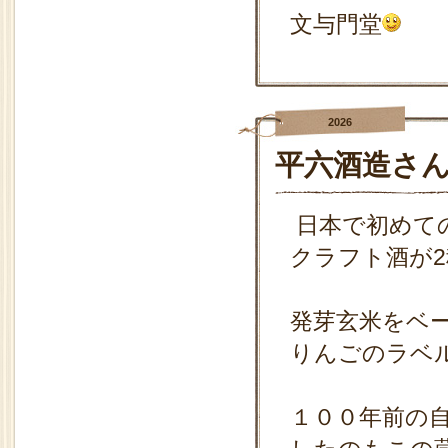
文与門堂
2026
平六酒造さ
日本で初めて
クラフト酒が
発芽玄米をベ
りんごのラベ
１００年前の