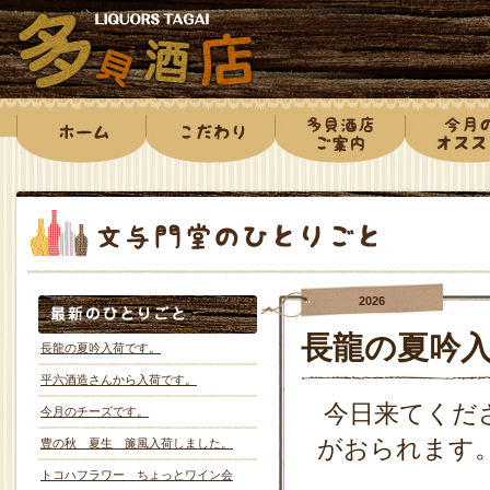
2026
長龍の夏吟
長龍の夏吟入荷です。
平六酒造さんから入荷です。
今日来てくだ
今月のチーズです。
がおられます
豊の秋 夏生 簾風入荷しました。
トコハフラワー ちょっとワイン会