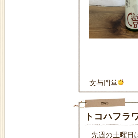
文与門堂
2026
トコハフラ
先週の土曜日