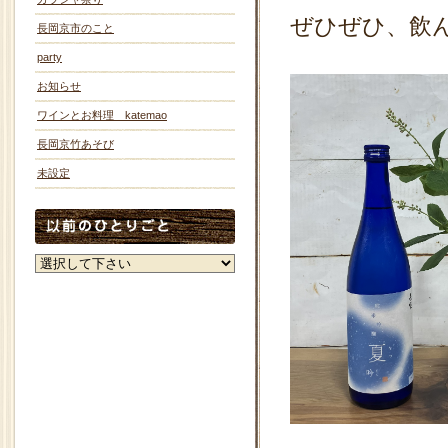
ぜひぜひ、飲
長岡京市のこと
party
お知らせ
ワインとお料理 katemao
長岡京竹あそび
未設定