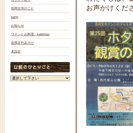
お声かけくだ
長岡京市のこと
party
お知らせ
ワインとお料理 katemao
長岡京竹あそび
未設定