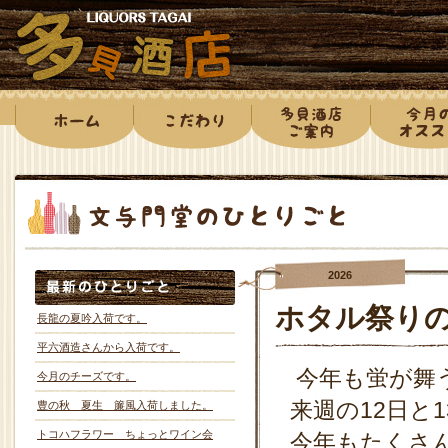
2026
ホタル祭り
長龍の夏吟入荷です。
平六酒造さんから入荷です。
今年も蛍が舞
今月のチーズです。
来週の12日と
豊の秋 夏生 簾風入荷しました。
トコハフラワー ちょっとワイン会
今年もたくさ