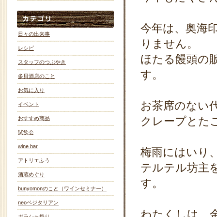
今年は、奥海
日々の出来事
りません。
レシピ
ほたる饅頭の
スタッフのつぶやき
す。
多貝酒店のこと
お気に入り
お茶席のない
イベント
クレープとた
おすすめ商品
試飲会
wine bar
梅雨にはいり
アトリエふう
テルテル坊主
酒蔵めぐり
す。
bunyomonのこと（ワインセミナー）
neoベジタリアン
わたくしは、
ガラシャ祭り