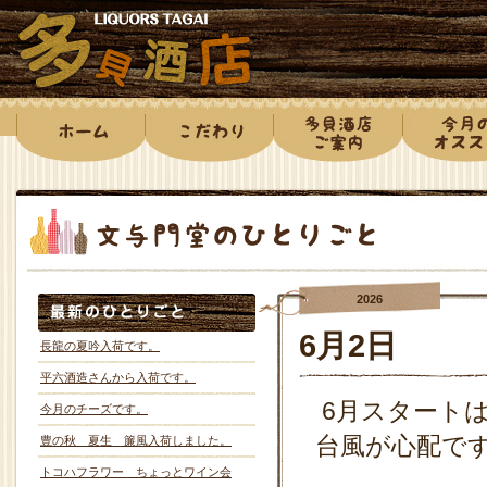
2026
6月2日
長龍の夏吟入荷です。
平六酒造さんから入荷です。
6月スタート
今月のチーズです。
台風が心配で
豊の秋 夏生 簾風入荷しました。
トコハフラワー ちょっとワイン会