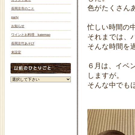
色がたくさん
長岡京市のこと
party
忙しい時間の
お知らせ
ワインとお料理 katemao
それまでは、
長岡京竹あそび
そんな時間を
未設定
６月は、イベ
しますが。
そんな中でも