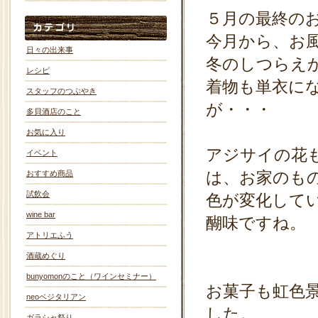
５月の最終の
今月から、お
日々の出来事
冬のしつらえ
レシピ
着物も単衣に
スタッフのつぶやき
が・・・
多貝酒店のこと
お気に入り
アジサイの花
イベント
は、お家のも
おすすめ商品
試飲会
色が変化して
wine bar
醐味ですね。
アトリエふう
酒蔵めぐり
bunyomonのこと（ワインセミナー）
お菓子も虹色
neoベジタリアン
した。
ガラシャ祭り