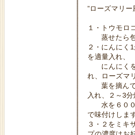
”ローズマリー
１・トウモロ
蒸せたら包
２・にんにく
を適量入れ、
にんにくを軽
れ、ローズマ
葉を摘んで一
入れ、２～3分
水を６００ｃ
で味付けしま
３・２をミキ
プの濃度はお