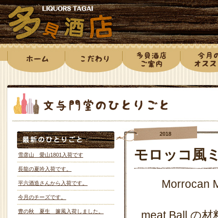
2018
モロッコ風
雪彦山 愛山1801入荷です
長龍の夏吟入荷です。
Morrocan 
平六酒造さんから入荷です。
今月のチーズです。
豊の秋 夏生 簾風入荷しました。
meat Ball の材