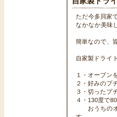
自家製ドラ
ただ今多貝家
なかなか美味
簡単なので、
自家製ドライ
１・オーブンを
２・好みのプ
３・切ったプ
４・130度で
おうちのオー
す。