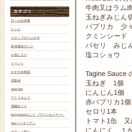
牛肉又はラム肉 
玉ねぎみじん切
日々の出来事
パプリカ 少
レシピ
クミンシード
スタッフのつぶやき
パセリ みじ
多貝酒店のこと
塩コショウ
お気に入り
イベント
Tagine Sa
おすすめ商品
試飲会
玉ねぎ 1個
wine bar
にんじん1個
アトリエふう
赤パプリカ1個
酒蔵めぐり
セロリ1本
bunyomonのこと（ワインセミナー）
トマト1缶 
neoベジタリアン
にんにく １
ガラシャ祭り