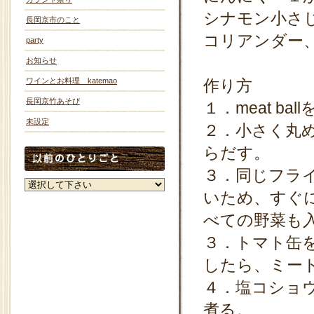
シナモン小さ
長岡京市のこと
コリアンダー
party
お知らせ
ワインとお料理 katemao
作り方
長岡京竹あそび
１．meat b
未設定
２．小さく丸
らだす。
３．同じフラ
いため、すぐ
べての野菜も
３．トマト缶
したら、ミー
４．塩コショ
煮る。