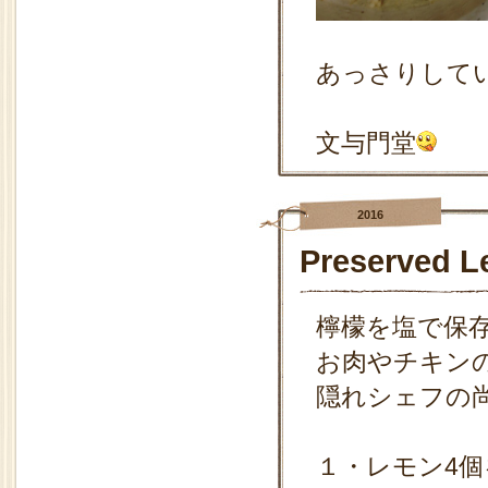
あっさりして
文与門堂
2016
Preserved
檸檬を塩で保
お肉やチキン
隠れシェフの
１・レモン4