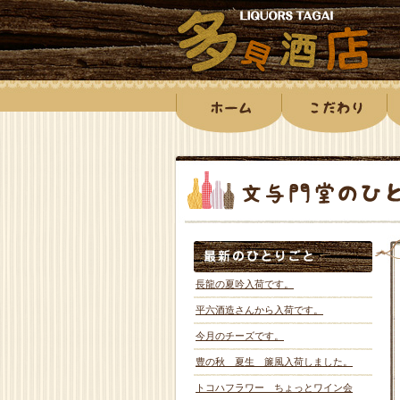
長龍の夏吟入荷です。
平六酒造さんから入荷です。
今月のチーズです。
豊の秋 夏生 簾風入荷しました。
トコハフラワー ちょっとワイン会