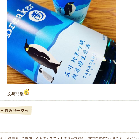
文与門堂
わり
|
多貝酒店ご案内
|
今月のオススメ
|
スタッフ紹介
|
文与門堂のひとりごと
|
イベン