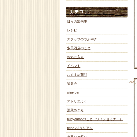
日々の出来事
レシピ
スタッフのつぶやき
多貝酒店のこと
お気に入り
イベント
おすすめ商品
試飲会
wine bar
アトリエふう
酒蔵めぐり
bunyomonのこと（ワインセミナー）
neoベジタリアン
ガラシャ祭り