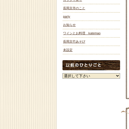
長岡京市のこと
party
お知らせ
ワインとお料理 katemao
長岡京竹あそび
未設定